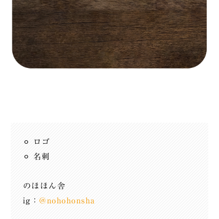
⚪︎ ロゴ
⚪︎ 名刺
のほほん舎
ig：
@nohohonsha