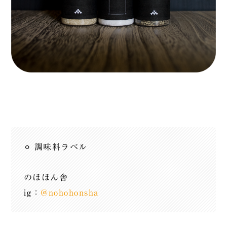
⚪︎ 調味料ラベル
のほほん舎
ig：
@nohohonsha